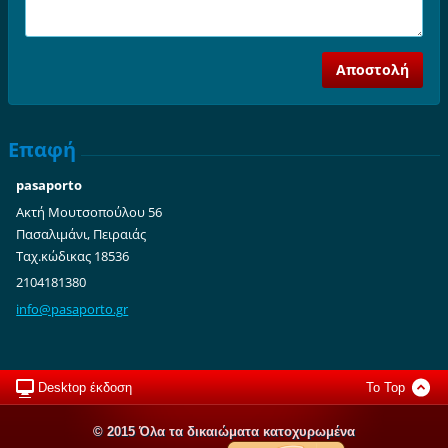
Επαφή
pasaporto
Ακτή Μουτσοπούλου 56
Πασαλιμάνι, Πειραιάς
Ταχ.κώδικας 18536
2104181380
info@pas
aporto.g
r
Desktop έκδοση
To Top
© 2015 Όλα τα δικαιώματα κατοχυρωμένα