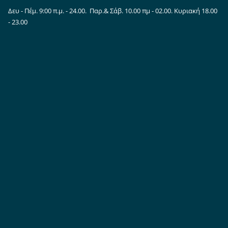
Δευ - Πέμ. 9:00 π.μ. - 24.00. Παρ.& Σάβ. 10.00 πμ - 02.00. Κυριακή 18.00
- 23.00