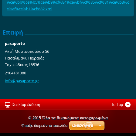
%ce%bb%ce%b5%ce%b9%cf%84%ce%bf%cf%85%cf%81%ce%b3%c
e%af%ce%b1%cf%82.xml
Επαφή
pasaporto
Ακτή Μουτσοπούλου 56
Πασαλιμάνι, Πειραιάς
Ταχ.κώδικας 18536
2104181380
info@pas
aporto.g
r
Desktop έκδοση
To Top
© 2015 Όλα τα δικαιώματα κατοχυρωμένα
Φτιάξε δωρεάν ιστοσελίδα