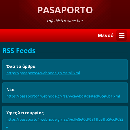
PASAPORTO
cafe-bistro wine bar
Μενού
RSS Feeds
Όλα τα άρθρα
https://pasaporto4.webnode.gr/rss/all.xml
Νέα
https://pasaporto4.webnode.gr/rss/%ce%bd%ce%ad%ce%b1.xml
Ώρες λειτουργίας
https://pasaporto4.webnode.gr/rss/%cf%8e%cf%81%ce%b5%cf%82
-