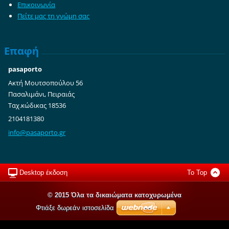
Επικοινωνία
Πείτε μας τη γνώμη σας
Επαφή
pasaporto
Ακτή Μουτσοπούλου 56
Πασαλιμάνι, Πειραιάς
Ταχ.κώδικας 18536
2104181380
info@pas
aporto.g
r
Desktop έκδοση
To Top
© 2015 Όλα τα δικαιώματα κατοχυρωμένα
Φτιάξε δωρεάν ιστοσελίδα