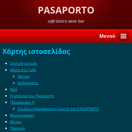
PASAPORTO
cafe-bistro wine bar
Μενού
Χάρτης ιστοσελίδας
Σχετικά με εμάς
Μέσα στο Cafe
Μενού
Εκδηλώσεις
Νέα
Η ιστορία του Pasaporto
Πασαλιμάνι !!!
Σημεία ενδιαφέροντος κοντά στο PASAPORTO
Φωτογραφίες
Βίντεο
Παροχές