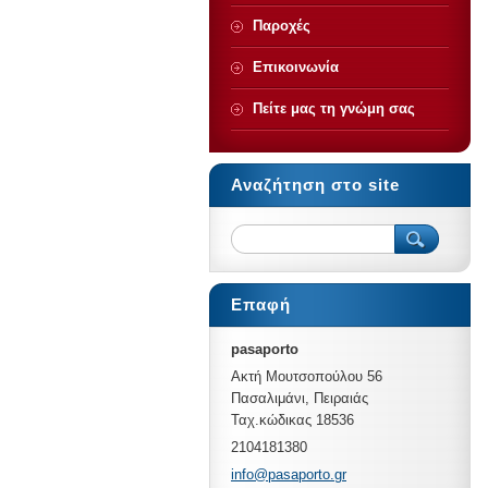
Παροχές
Επικοινωνία
Πείτε μας τη γνώμη σας
Αναζήτηση στο site
Επαφή
pasaporto
Ακτή Μουτσοπούλου 56
Πασαλιμάνι, Πειραιάς
Ταχ.κώδικας 18536
2104181380
info@pas
aporto.g
r