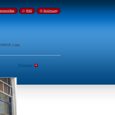
ιστοσελίδας
RSS
Εκτύπωση
186028_n.jpg
Επόμενο