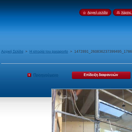
Αρχική σελίδα
Χάρτης 
Αρχική Σελίδα
>
Η ιστορία του pasaporto
>
1472891_260836237399495_1786
Προηγούμενο
Επίδειξη διαφανειών