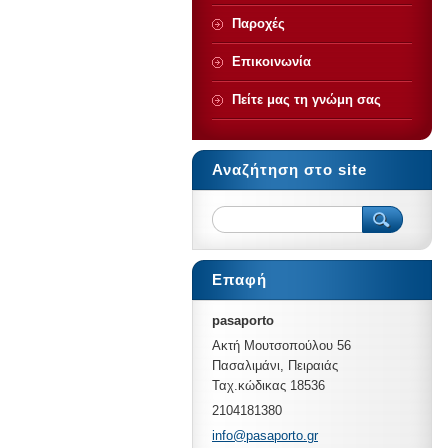
Παροχές
Επικοινωνία
Πείτε μας τη γνώμη σας
Αναζήτηση στο site
Επαφή
pasaporto
Ακτή Μουτσοπούλου 56
Πασαλιμάνι, Πειραιάς
Ταχ.κώδικας 18536
2104181380
info@pas
aporto.g
r