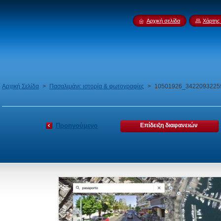
Αρχική σελίδα
Χάρτης 
Αρχική Σελίδα
>
Πασαλιμάνι: ιστορία & φωτογραφίες
>
10501926_3422093225
Προηγούμενο
Επίδειξη διαφανειών