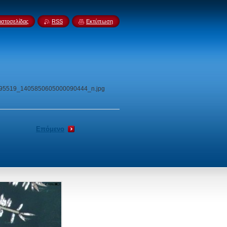
ιστοσελίδας
RSS
Εκτύπωση
95519_1405850605000090444_n.jpg
Επόμενο